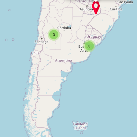
Asociación de Integración Cultural Tangó
Type:
arts_centre
3
3