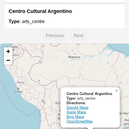
Centro Cultural Argentino
Type:
arts_centre
Previous
Next
Galeria de Arte
+
Type:
arts_centre
−
Centro Cultural El Suplicante
Type:
arts_centre
×
Centro Cultural Argentino
Type:
arts_centre
Asociación Cultural Cuareim 1080
Directions:
Google Maps
Apple Maps
Type:
arts_centre
Bing Maps
OpenStreetMap